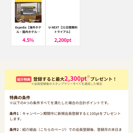
Expedia【海外ホテ
U-NEXT【31日間無料
ル・国内ホテル予
トライアル】
約】（エクスペディ
4.5
%
2,200
pt
ア）
※
2,300
pt
登録すると最大
プレゼント！
紹介特典
※会員登録後のスタンプラリーすべてを達成した場合
特典の条件
※以下の4つの条件すべてを満たした場合の合計ポイントです。
条件1
：キャンペーン期間中に新規会員登録すると100ptをプレゼント
します。
条件2
：紹介経由（こちらのページ）での会員登録後、登録月の末日ま