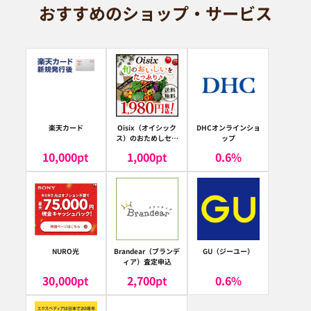
おすすめのショップ・サービス
楽天カード
Oisix（オイシック
DHCオンラインショ
ス）のおためしセッ
ップ
ト
10,000
pt
1,000
pt
0.6
%
NURO光
Brandear（ブランデ
GU（ジーユー）
ィア）査定申込
30,000
pt
2,700
pt
0.6
%