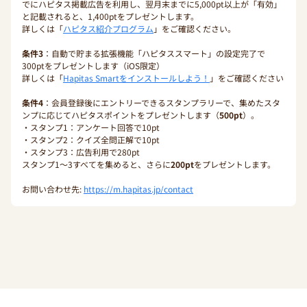
でにハピタス掲載広告を利用し、翌月末までに5,000pt以上が「有効」
と記載されると、1,400ptをプレゼントします。
詳しくは「
ハピタス紹介プログラム
」をご確認ください。
条件3
：自動で貯まる拡張機能「ハピタススマート」の設定完了で
300ptをプレゼントします（iOS限定）
詳しくは「
Hapitas Smartをインストールしよう！
」をご確認ください
条件4
：会員登録後にエントリーできるスタンプラリーで、集めたスタ
ンプに応じてハピタスポイントをプレゼントします（
500pt
）。
・スタンプ1：アンケート回答で10pt
・スタンプ2：クイズ全問正解で10pt
・スタンプ3：広告利用で280pt
スタンプ1〜3すべてを集めると、さらに
200pt
をプレゼントします。
お問い合わせ先:
https://m.hapitas.jp/contact