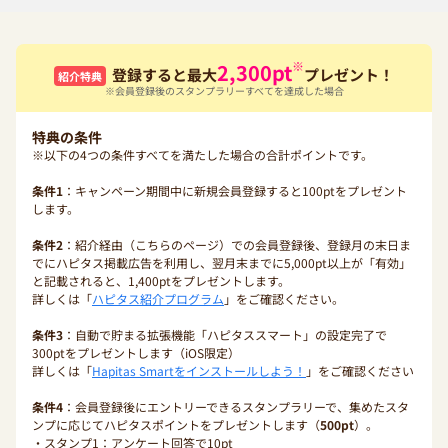
※
2,300
pt
登録すると最大
プレゼント！
紹介特典
※会員登録後のスタンプラリーすべてを達成した場合
特典の条件
※以下の4つの条件すべてを満たした場合の合計ポイントです。
条件1
：キャンペーン期間中に新規会員登録すると100ptをプレゼント
します。
条件2
：紹介経由（こちらのページ）での会員登録後、登録月の末日ま
でにハピタス掲載広告を利用し、翌月末までに5,000pt以上が「有効」
と記載されると、1,400ptをプレゼントします。
詳しくは「
ハピタス紹介プログラム
」をご確認ください。
条件3
：自動で貯まる拡張機能「ハピタススマート」の設定完了で
300ptをプレゼントします（iOS限定）
詳しくは「
Hapitas Smartをインストールしよう！
」をご確認ください
条件4
：会員登録後にエントリーできるスタンプラリーで、集めたスタ
ンプに応じてハピタスポイントをプレゼントします（
500pt
）。
・スタンプ1：アンケート回答で10pt