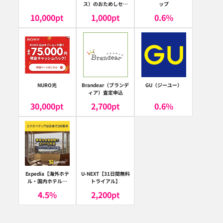
ス）のおためしセッ
ップ
ト
10,000
pt
1,000
pt
0.6
%
NURO光
Brandear（ブランデ
GU（ジーユー）
ィア）査定申込
30,000
pt
2,700
pt
0.6
%
Expedia【海外ホテ
U-NEXT【31日間無料
ル・国内ホテル予
トライアル】
約】（エクスペディ
4.5
%
2,200
pt
ア）