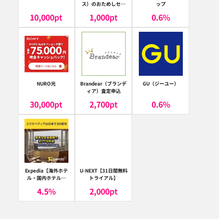
ス）のおためしセッ
ップ
ト
10,000
pt
1,000
pt
0.6
%
NURO光
Brandear（ブランデ
GU（ジーユー）
ィア）査定申込
30,000
pt
2,700
pt
0.6
%
Expedia【海外ホテ
U-NEXT【31日間無料
ル・国内ホテル予
トライアル】
約】（エクスペディ
4.5
%
2,000
pt
ア）