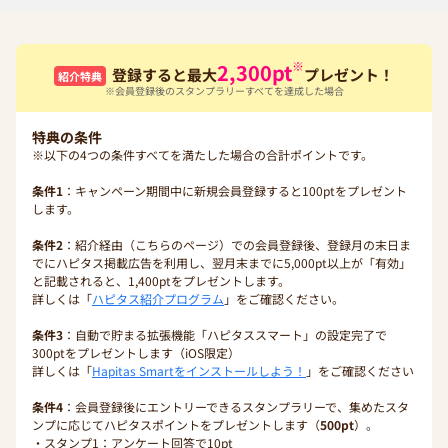
※
2,300
pt
登録すると最大
プレゼント！
紹介特典
※会員登録後のスタンプラリーすべてを達成した場合
特典の条件
※以下の4つの条件すべてを満たした場合の合計ポイントです。
条件1
：キャンペーン期間中に新規会員登録すると100ptをプレゼント
します。
条件2
：紹介経由（こちらのページ）での会員登録後、登録月の末日ま
でにハピタス掲載広告を利用し、翌月末までに5,000pt以上が「有効」
と記載されると、1,400ptをプレゼントします。
詳しくは「
ハピタス紹介プログラム
」をご確認ください。
条件3
：自動で貯まる拡張機能「ハピタススマート」の設定完了で
300ptをプレゼントします（iOS限定）
詳しくは「
Hapitas Smartをインストールしよう！
」をご確認ください
条件4
：会員登録後にエントリーできるスタンプラリーで、集めたスタ
ンプに応じてハピタスポイントをプレゼントします（
500pt
）。
・スタンプ1：アンケート回答で10pt