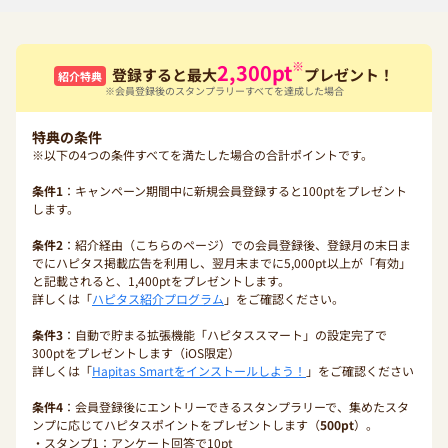
※
2,300
pt
登録すると最大
プレゼント！
紹介特典
※会員登録後のスタンプラリーすべてを達成した場合
特典の条件
※以下の4つの条件すべてを満たした場合の合計ポイントです。
条件1
：キャンペーン期間中に新規会員登録すると100ptをプレゼント
します。
条件2
：紹介経由（こちらのページ）での会員登録後、登録月の末日ま
でにハピタス掲載広告を利用し、翌月末までに5,000pt以上が「有効」
と記載されると、1,400ptをプレゼントします。
詳しくは「
ハピタス紹介プログラム
」をご確認ください。
条件3
：自動で貯まる拡張機能「ハピタススマート」の設定完了で
300ptをプレゼントします（iOS限定）
詳しくは「
Hapitas Smartをインストールしよう！
」をご確認ください
条件4
：会員登録後にエントリーできるスタンプラリーで、集めたスタ
ンプに応じてハピタスポイントをプレゼントします（
500pt
）。
・スタンプ1：アンケート回答で10pt