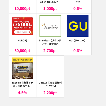
ス）のおためしセッ
ップ
ト
10,000
pt
1,000
pt
0.6
%
NURO光
Brandear（ブランデ
GU（ジーユー）
ィア）査定申込
30,000
pt
2,700
pt
0.6
%
Expedia【海外ホテ
U-NEXT【31日間無料
ル・国内ホテル予
トライアル】
約】（エクスペディ
4.5
%
2,200
pt
ア）