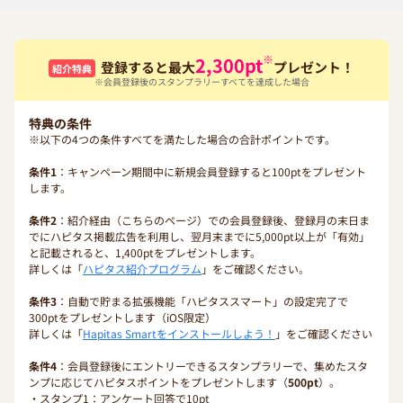
※
2,300
pt
登録すると最大
プレゼント！
紹介特典
※会員登録後のスタンプラリーすべてを達成した場合
特典の条件
※以下の4つの条件すべてを満たした場合の合計ポイントです。
条件1
：キャンペーン期間中に新規会員登録すると100ptをプレゼント
します。
条件2
：紹介経由（こちらのページ）での会員登録後、登録月の末日ま
でにハピタス掲載広告を利用し、翌月末までに5,000pt以上が「有効」
と記載されると、1,400ptをプレゼントします。
詳しくは「
ハピタス紹介プログラム
」をご確認ください。
条件3
：自動で貯まる拡張機能「ハピタススマート」の設定完了で
300ptをプレゼントします（iOS限定）
詳しくは「
Hapitas Smartをインストールしよう！
」をご確認ください
条件4
：会員登録後にエントリーできるスタンプラリーで、集めたスタ
ンプに応じてハピタスポイントをプレゼントします（
500pt
）。
・スタンプ1：アンケート回答で10pt