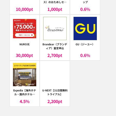
ス）のおためしセッ
ップ
ト
10,000
pt
1,000
pt
0.6
%
NURO光
Brandear（ブランデ
GU（ジーユー）
ィア）査定申込
30,000
pt
2,700
pt
0.6
%
Expedia【海外ホテ
U-NEXT【31日間無料
ル・国内ホテル予
トライアル】
約】（エクスペディ
4.5
%
2,200
pt
ア）