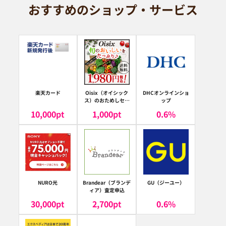
おすすめのショップ・サービス
楽天カード
Oisix（オイシック
DHCオンラインショ
ス）のおためしセッ
ップ
ト
10,000
pt
1,000
pt
0.6
%
NURO光
Brandear（ブランデ
GU（ジーユー）
ィア）査定申込
30,000
pt
2,700
pt
0.6
%