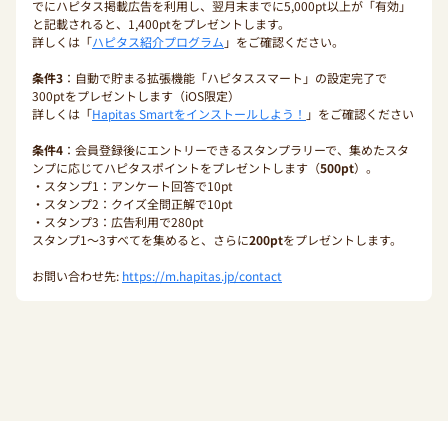
でにハピタス掲載広告を利用し、翌月末までに5,000pt以上が「有効」
と記載されると、1,400ptをプレゼントします。
詳しくは「
ハピタス紹介プログラム
」をご確認ください。
条件3
：自動で貯まる拡張機能「ハピタススマート」の設定完了で
300ptをプレゼントします（iOS限定）
詳しくは「
Hapitas Smartをインストールしよう！
」をご確認ください
条件4
：会員登録後にエントリーできるスタンプラリーで、集めたスタ
ンプに応じてハピタスポイントをプレゼントします（
500pt
）。
・スタンプ1：アンケート回答で10pt
・スタンプ2：クイズ全問正解で10pt
・スタンプ3：広告利用で280pt
スタンプ1〜3すべてを集めると、さらに
200pt
をプレゼントします。
お問い合わせ先:
https://m.hapitas.jp/contact