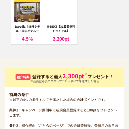
Expedia【海外ホテ
U-NEXT【31日間無料
ル・国内ホテル予
トライアル】
約】（エクスペディ
4.5
%
2,200
pt
ア）
※
2,300
pt
登録すると最大
プレゼント！
紹介特典
※会員登録後のスタンプラリーすべてを達成した場合
特典の条件
※以下の4つの条件すべてを満たした場合の合計ポイントです。
条件1
：キャンペーン期間中に新規会員登録すると100ptをプレゼント
します。
条件2
：紹介経由（こちらのページ）での会員登録後、登録月の末日ま