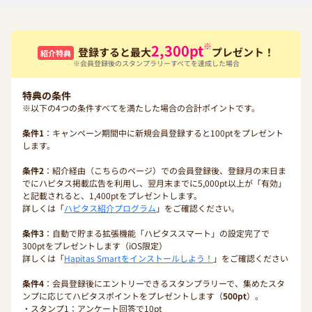
※
2,300
pt
登録すると最大
プレゼント！
紹介特典
※会員登録後のスタンプラリーすべてを達成した場合
特典の条件
※以下の4つの条件すべてを満たした場合の合計ポイントです。
条件1
：キャンペーン期間中に新規会員登録すると100ptをプレゼント
します。
条件2
：紹介経由（こちらのページ）での会員登録後、登録月の末日ま
でにハピタス掲載広告を利用し、翌月末までに5,000pt以上が「有効」
と記載されると、1,400ptをプレゼントします。
詳しくは「
ハピタス紹介プログラム
」をご確認ください。
条件3
：自動で貯まる拡張機能「ハピタススマート」の設定完了で
300ptをプレゼントします（iOS限定）
詳しくは「
Hapitas Smartをインストールしよう！
」をご確認ください
条件4
：会員登録後にエントリーできるスタンプラリーで、集めたスタ
ンプに応じてハピタスポイントをプレゼントします（
500pt
）。
・スタンプ1：アンケート回答で10pt