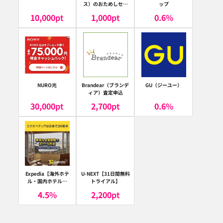
ス）のおためしセッ
ップ
ト
10,000
pt
1,000
pt
0.6
%
NURO光
Brandear（ブランデ
GU（ジーユー）
ィア）査定申込
30,000
pt
2,700
pt
0.6
%
Expedia【海外ホテ
U-NEXT【31日間無料
ル・国内ホテル予
トライアル】
約】（エクスペディ
4.5
%
2,200
pt
ア）