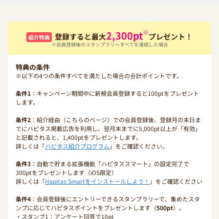
※
2,300
pt
登録すると最大
プレゼント！
紹介特典
※会員登録後のスタンプラリーすべてを達成した場合
特典の条件
※以下の4つの条件すべてを満たした場合の合計ポイントです。
条件1
：キャンペーン期間中に新規会員登録すると100ptをプレゼント
します。
条件2
：紹介経由（こちらのページ）での会員登録後、登録月の末日ま
でにハピタス掲載広告を利用し、翌月末までに5,000pt以上が「有効」
と記載されると、1,400ptをプレゼントします。
詳しくは「
ハピタス紹介プログラム
」をご確認ください。
条件3
：自動で貯まる拡張機能「ハピタススマート」の設定完了で
300ptをプレゼントします（iOS限定）
詳しくは「
Hapitas Smartをインストールしよう！
」をご確認ください
条件4
：会員登録後にエントリーできるスタンプラリーで、集めたスタ
ンプに応じてハピタスポイントをプレゼントします（
500pt
）。
・スタンプ1：アンケート回答で10pt