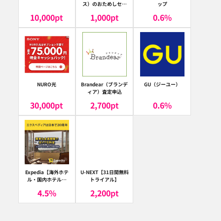
ス）のおためしセッ
ップ
ト
10,000
pt
1,000
pt
0.6
%
NURO光
Brandear（ブランデ
GU（ジーユー）
ィア）査定申込
30,000
pt
2,700
pt
0.6
%
Expedia【海外ホテ
U-NEXT【31日間無料
ル・国内ホテル予
トライアル】
約】（エクスペディ
4.5
%
2,200
pt
ア）