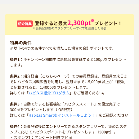
※
2,300
pt
登録すると最大
プレゼント！
紹介特典
※会員登録後のスタンプラリーすべてを達成した場合
特典の条件
※以下の4つの条件すべてを満たした場合の合計ポイントです。
条件1
：キャンペーン期間中に新規会員登録すると100ptをプレゼント
します。
条件2
：紹介経由（こちらのページ）での会員登録後、登録月の末日ま
でにハピタス掲載広告を利用し、翌月末までに5,000pt以上が「有効」
と記載されると、1,400ptをプレゼントします。
詳しくは「
ハピタス紹介プログラム
」をご確認ください。
条件3
：自動で貯まる拡張機能「ハピタススマート」の設定完了で
300ptをプレゼントします（iOS限定）
詳しくは「
Hapitas Smartをインストールしよう！
」をご確認ください
条件4
：会員登録後にエントリーできるスタンプラリーで、集めたスタ
ンプに応じてハピタスポイントをプレゼントします（
500pt
）。
・スタンプ1：アンケート回答で10pt