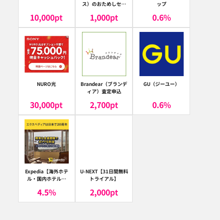
ス）のおためしセッ
ップ
ト
10,000
pt
1,000
pt
0.6
%
NURO光
Brandear（ブランデ
GU（ジーユー）
ィア）査定申込
30,000
pt
2,700
pt
0.6
%
Expedia【海外ホテ
U-NEXT【31日間無料
ル・国内ホテル予
トライアル】
約】（エクスペディ
4.5
%
2,000
pt
ア）