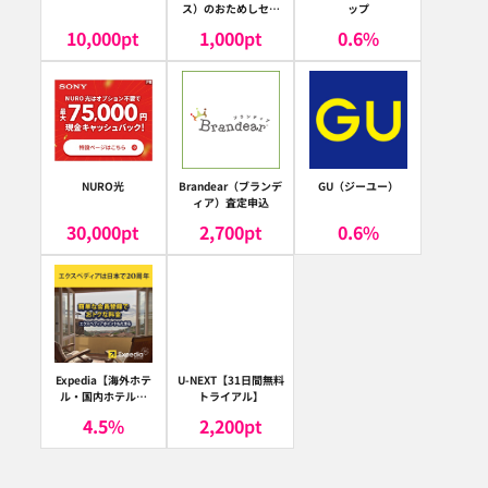
ス）のおためしセッ
ップ
ト
10,000
pt
1,000
pt
0.6
%
NURO光
Brandear（ブランデ
GU（ジーユー）
ィア）査定申込
30,000
pt
2,700
pt
0.6
%
Expedia【海外ホテ
U-NEXT【31日間無料
ル・国内ホテル予
トライアル】
約】（エクスペディ
4.5
%
2,200
pt
ア）