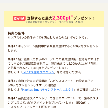
※
2,300
pt
登録すると最大
プレゼント！
紹介特典
※会員登録後のスタンプラリーすべてを達成した場合
特典の条件
※以下の4つの条件すべてを満たした場合の合計ポイントです。
条件1
：キャンペーン期間中に新規会員登録すると100ptをプレゼント
します。
条件2
：紹介経由（こちらのページ）での会員登録後、登録月の末日ま
でにハピタス掲載広告を利用し、翌月末までに5,000pt以上が「有効」
と記載されると、1,400ptをプレゼントします。
詳しくは「
ハピタス紹介プログラム
」をご確認ください。
条件3
：自動で貯まる拡張機能「ハピタススマート」の設定完了で
300ptをプレゼントします（iOS限定）
詳しくは「
Hapitas Smartをインストールしよう！
」をご確認ください
条件4
：会員登録後にエントリーできるスタンプラリーで、集めたスタ
ンプに応じてハピタスポイントをプレゼントします（
500pt
）。
・スタンプ1：アンケート回答で10pt