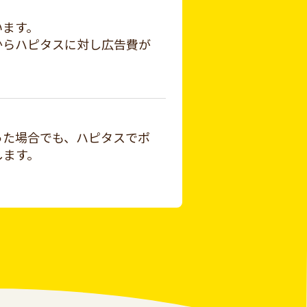
います。
からハピタスに対し広告費が
った場合でも、ハピタスでポ
します。