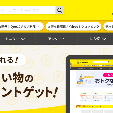
現金やギフト券に交換できるポイントサイト | ハピタス
ポ
%還元！Qoo10メガポ開催中！
お得な日曜日♪Yahoo！ショッピング
週末
モニター
アンケート
レシ活