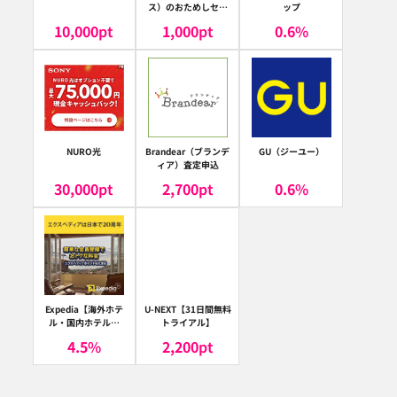
ス）のおためしセッ
ップ
ト
10,000
pt
1,000
pt
0.6
%
NURO光
Brandear（ブランデ
GU（ジーユー）
ィア）査定申込
30,000
pt
2,700
pt
0.6
%
Expedia【海外ホテ
U-NEXT【31日間無料
ル・国内ホテル予
トライアル】
約】（エクスペディ
4.5
%
2,200
pt
ア）