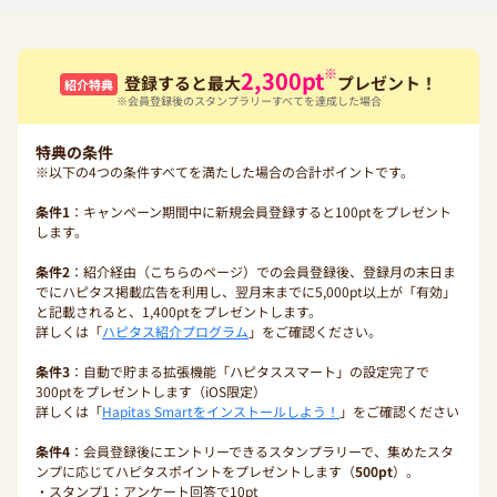
※
2,300
pt
登録すると最大
プレゼント！
紹介特典
※会員登録後のスタンプラリーすべてを達成した場合
特典の条件
※以下の4つの条件すべてを満たした場合の合計ポイントです。
条件1
：キャンペーン期間中に新規会員登録すると100ptをプレゼント
します。
条件2
：紹介経由（こちらのページ）での会員登録後、登録月の末日ま
でにハピタス掲載広告を利用し、翌月末までに5,000pt以上が「有効」
と記載されると、1,400ptをプレゼントします。
詳しくは「
ハピタス紹介プログラム
」をご確認ください。
条件3
：自動で貯まる拡張機能「ハピタススマート」の設定完了で
300ptをプレゼントします（iOS限定）
詳しくは「
Hapitas Smartをインストールしよう！
」をご確認ください
条件4
：会員登録後にエントリーできるスタンプラリーで、集めたスタ
ンプに応じてハピタスポイントをプレゼントします（
500pt
）。
・スタンプ1：アンケート回答で10pt