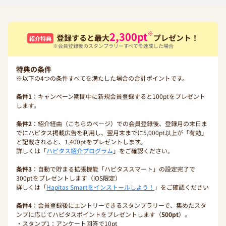
※
2,300
pt
登録すると最大
プレゼント！
紹介特典
※会員登録後のスタンプラリーすべてを達成した場合
特典の条件
※以下の4つの条件すべてを満たした場合の合計ポイントです。
条件1
：キャンペーン期間中に新規会員登録すると100ptをプレゼント
します。
条件2
：紹介経由（こちらのページ）での会員登録後、登録月の末日ま
でにハピタス掲載広告を利用し、翌月末までに5,000pt以上が「有効」
と記載されると、1,400ptをプレゼントします。
詳しくは「
ハピタス紹介プログラム
」をご確認ください。
条件3
：自動で貯まる拡張機能「ハピタススマート」の設定完了で
300ptをプレゼントします（iOS限定）
詳しくは「
Hapitas Smartをインストールしよう！
」をご確認ください
条件4
：会員登録後にエントリーできるスタンプラリーで、集めたスタ
ンプに応じてハピタスポイントをプレゼントします（
500pt
）。
・スタンプ1：アンケート回答で10pt