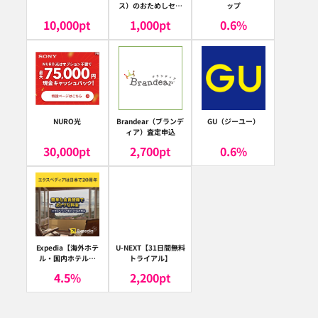
ス）のおためしセッ
ップ
ト
10,000
pt
1,000
pt
0.6
%
NURO光
Brandear（ブランデ
GU（ジーユー）
ィア）査定申込
30,000
pt
2,700
pt
0.6
%
Expedia【海外ホテ
U-NEXT【31日間無料
ル・国内ホテル予
トライアル】
約】（エクスペディ
4.5
%
2,200
pt
ア）