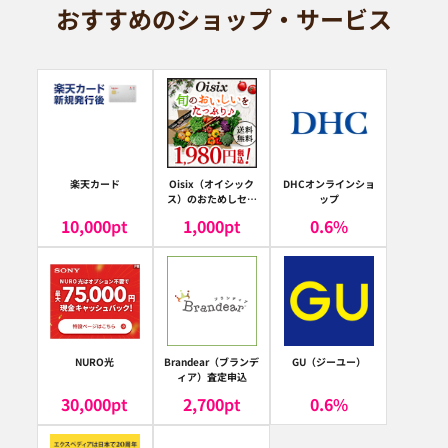
おすすめのショップ・サービス
楽天カード
Oisix（オイシック
DHCオンラインショ
ス）のおためしセッ
ップ
ト
10,000
pt
1,000
pt
0.6
%
NURO光
Brandear（ブランデ
GU（ジーユー）
ィア）査定申込
30,000
pt
2,700
pt
0.6
%