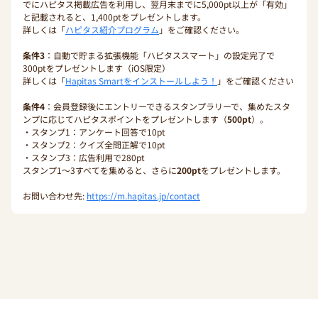
でにハピタス掲載広告を利用し、翌月末までに5,000pt以上が「有効」
と記載されると、1,400ptをプレゼントします。
詳しくは「
ハピタス紹介プログラム
」をご確認ください。
条件3
：自動で貯まる拡張機能「ハピタススマート」の設定完了で
300ptをプレゼントします（iOS限定）
詳しくは「
Hapitas Smartをインストールしよう！
」をご確認ください
条件4
：会員登録後にエントリーできるスタンプラリーで、集めたスタ
ンプに応じてハピタスポイントをプレゼントします（
500pt
）。
・スタンプ1：アンケート回答で10pt
・スタンプ2：クイズ全問正解で10pt
・スタンプ3：広告利用で280pt
スタンプ1〜3すべてを集めると、さらに
200pt
をプレゼントします。
お問い合わせ先:
https://m.hapitas.jp/contact