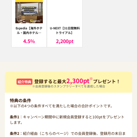
Expedia【海外ホテ
U-NEXT【31日間無料
ル・国内ホテル予
トライアル】
約】（エクスペディ
4.5
%
2,200
pt
ア）
※
2,300
pt
登録すると最大
プレゼント！
紹介特典
※会員登録後のスタンプラリーすべてを達成した場合
特典の条件
※以下の4つの条件すべてを満たした場合の合計ポイントです。
条件1
：キャンペーン期間中に新規会員登録すると100ptをプレゼント
します。
条件2
：紹介経由（こちらのページ）での会員登録後、登録月の末日ま