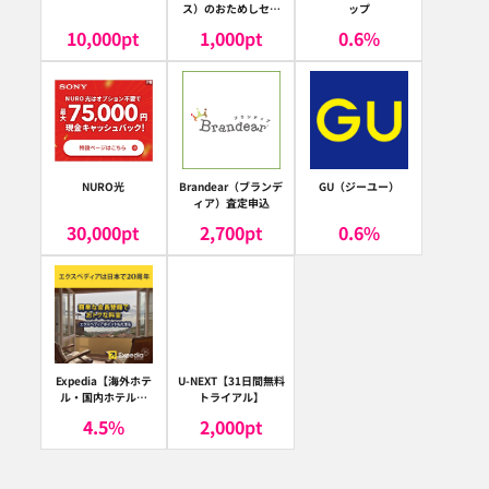
ス）のおためしセッ
ップ
ト
10,000
pt
1,000
pt
0.6
%
NURO光
Brandear（ブランデ
GU（ジーユー）
ィア）査定申込
30,000
pt
2,700
pt
0.6
%
Expedia【海外ホテ
U-NEXT【31日間無料
ル・国内ホテル予
トライアル】
約】（エクスペディ
4.5
%
2,000
pt
ア）