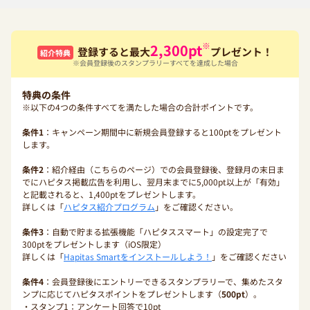
※
2,300
pt
登録すると最大
プレゼント！
紹介特典
※会員登録後のスタンプラリーすべてを達成した場合
特典の条件
※以下の4つの条件すべてを満たした場合の合計ポイントです。
条件1
：キャンペーン期間中に新規会員登録すると100ptをプレゼント
します。
条件2
：紹介経由（こちらのページ）での会員登録後、登録月の末日ま
でにハピタス掲載広告を利用し、翌月末までに5,000pt以上が「有効」
と記載されると、1,400ptをプレゼントします。
詳しくは「
ハピタス紹介プログラム
」をご確認ください。
条件3
：自動で貯まる拡張機能「ハピタススマート」の設定完了で
300ptをプレゼントします（iOS限定）
詳しくは「
Hapitas Smartをインストールしよう！
」をご確認ください
条件4
：会員登録後にエントリーできるスタンプラリーで、集めたスタ
ンプに応じてハピタスポイントをプレゼントします（
500pt
）。
・スタンプ1：アンケート回答で10pt