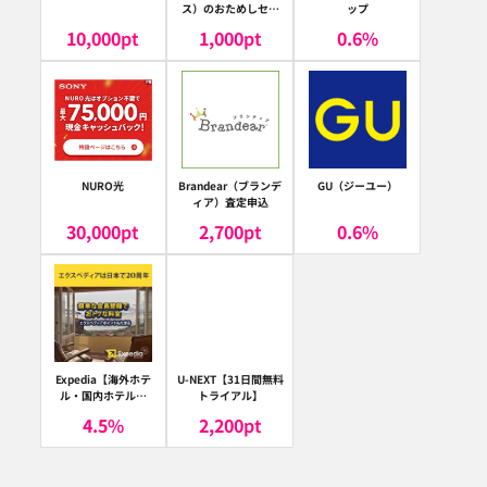
ス）のおためしセッ
ップ
ト
10,000
pt
1,000
pt
0.6
%
NURO光
Brandear（ブランデ
GU（ジーユー）
ィア）査定申込
30,000
pt
2,700
pt
0.6
%
Expedia【海外ホテ
U-NEXT【31日間無料
ル・国内ホテル予
トライアル】
約】（エクスペディ
4.5
%
2,200
pt
ア）