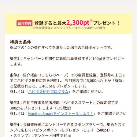
※
2,300
pt
登録すると最大
プレゼント！
紹介特典
※会員登録後のスタンプラリーすべてを達成した場合
特典の条件
※以下の4つの条件すべてを満たした場合の合計ポイントです。
条件1
：キャンペーン期間中に新規会員登録すると100ptをプレゼント
します。
条件2
：紹介経由（こちらのページ）での会員登録後、登録月の末日ま
でにハピタス掲載広告を利用し、翌月末までに5,000pt以上が「有効」
と記載されると、1,400ptをプレゼントします。
詳しくは「
ハピタス紹介プログラム
」をご確認ください。
条件3
：自動で貯まる拡張機能「ハピタススマート」の設定完了で
300ptをプレゼントします（iOS限定）
詳しくは「
Hapitas Smartをインストールしよう！
」をご確認ください
条件4
：会員登録後にエントリーできるスタンプラリーで、集めたスタ
ンプに応じてハピタスポイントをプレゼントします（
500pt
）。
・スタンプ1：アンケート回答で10pt