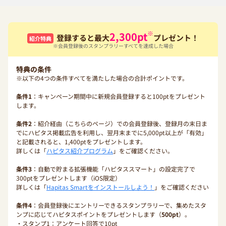
※
2,300
pt
登録すると最大
プレゼント！
紹介特典
※会員登録後のスタンプラリーすべてを達成した場合
特典の条件
※以下の4つの条件すべてを満たした場合の合計ポイントです。
条件1
：キャンペーン期間中に新規会員登録すると100ptをプレゼント
します。
条件2
：紹介経由（こちらのページ）での会員登録後、登録月の末日ま
でにハピタス掲載広告を利用し、翌月末までに5,000pt以上が「有効」
と記載されると、1,400ptをプレゼントします。
詳しくは「
ハピタス紹介プログラム
」をご確認ください。
条件3
：自動で貯まる拡張機能「ハピタススマート」の設定完了で
300ptをプレゼントします（iOS限定）
詳しくは「
Hapitas Smartをインストールしよう！
」をご確認ください
条件4
：会員登録後にエントリーできるスタンプラリーで、集めたスタ
ンプに応じてハピタスポイントをプレゼントします（
500pt
）。
・スタンプ1：アンケート回答で10pt