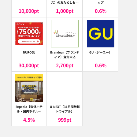
ス）のおためしセッ
ップ
ト
10,000
pt
1,000
pt
0.6
%
NURO光
Brandear（ブランデ
GU（ジーユー）
ィア）査定申込
30,000
pt
2,700
pt
0.6
%
Expedia【海外ホテ
U-NEXT【31日間無料
ル・国内ホテル予
トライアル】
約】（エクスペディ
4.5
%
999
pt
ア）