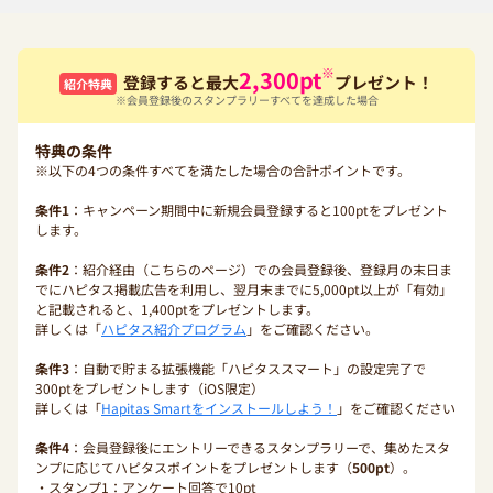
※
2,300
pt
登録すると最大
プレゼント！
紹介特典
※会員登録後のスタンプラリーすべてを達成した場合
特典の条件
※以下の4つの条件すべてを満たした場合の合計ポイントです。
条件1
：キャンペーン期間中に新規会員登録すると100ptをプレゼント
します。
条件2
：紹介経由（こちらのページ）での会員登録後、登録月の末日ま
でにハピタス掲載広告を利用し、翌月末までに5,000pt以上が「有効」
と記載されると、1,400ptをプレゼントします。
詳しくは「
ハピタス紹介プログラム
」をご確認ください。
条件3
：自動で貯まる拡張機能「ハピタススマート」の設定完了で
300ptをプレゼントします（iOS限定）
詳しくは「
Hapitas Smartをインストールしよう！
」をご確認ください
条件4
：会員登録後にエントリーできるスタンプラリーで、集めたスタ
ンプに応じてハピタスポイントをプレゼントします（
500pt
）。
・スタンプ1：アンケート回答で10pt