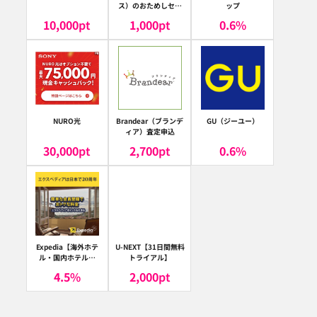
ス）のおためしセッ
ップ
ト
10,000
pt
1,000
pt
0.6
%
NURO光
Brandear（ブランデ
GU（ジーユー）
ィア）査定申込
30,000
pt
2,700
pt
0.6
%
Expedia【海外ホテ
U-NEXT【31日間無料
ル・国内ホテル予
トライアル】
約】（エクスペディ
4.5
%
2,000
pt
ア）