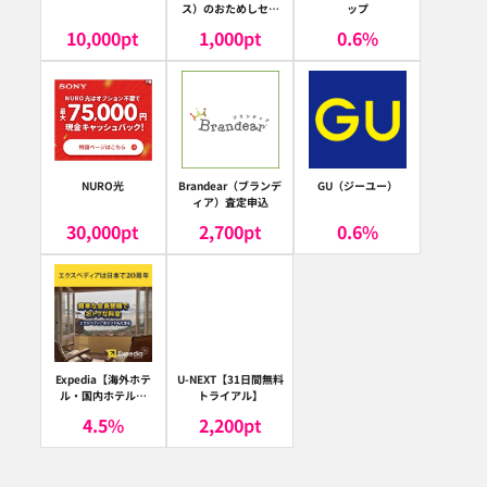
ス）のおためしセッ
ップ
ト
10,000
pt
1,000
pt
0.6
%
NURO光
Brandear（ブランデ
GU（ジーユー）
ィア）査定申込
30,000
pt
2,700
pt
0.6
%
Expedia【海外ホテ
U-NEXT【31日間無料
ル・国内ホテル予
トライアル】
約】（エクスペディ
4.5
%
2,200
pt
ア）