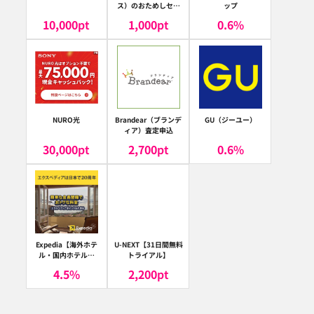
ス）のおためしセッ
ップ
ト
10,000
pt
1,000
pt
0.6
%
NURO光
Brandear（ブランデ
GU（ジーユー）
ィア）査定申込
30,000
pt
2,700
pt
0.6
%
Expedia【海外ホテ
U-NEXT【31日間無料
ル・国内ホテル予
トライアル】
約】（エクスペディ
4.5
%
2,200
pt
ア）