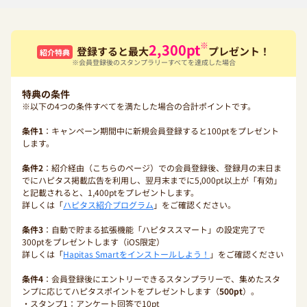
※
2,300
pt
登録すると最大
プレゼント！
紹介特典
※会員登録後のスタンプラリーすべてを達成した場合
特典の条件
※以下の4つの条件すべてを満たした場合の合計ポイントです。
条件1
：キャンペーン期間中に新規会員登録すると100ptをプレゼント
します。
条件2
：紹介経由（こちらのページ）での会員登録後、登録月の末日ま
でにハピタス掲載広告を利用し、翌月末までに5,000pt以上が「有効」
と記載されると、1,400ptをプレゼントします。
詳しくは「
ハピタス紹介プログラム
」をご確認ください。
条件3
：自動で貯まる拡張機能「ハピタススマート」の設定完了で
300ptをプレゼントします（iOS限定）
詳しくは「
Hapitas Smartをインストールしよう！
」をご確認ください
条件4
：会員登録後にエントリーできるスタンプラリーで、集めたスタ
ンプに応じてハピタスポイントをプレゼントします（
500pt
）。
・スタンプ1：アンケート回答で10pt