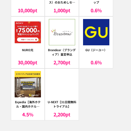
ス）のおためしセッ
ップ
ト
10,000
pt
1,000
pt
0.6
%
NURO光
Brandear（ブランデ
GU（ジーユー）
ィア）査定申込
30,000
pt
2,700
pt
0.6
%
Expedia【海外ホテ
U-NEXT【31日間無料
ル・国内ホテル予
トライアル】
約】（エクスペディ
4.5
%
2,200
pt
ア）