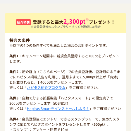
※
2,300
pt
登録すると最大
プレゼント！
紹介特典
※会員登録後のスタンプラリーすべてを達成した場合
特典の条件
※以下の4つの条件すべてを満たした場合の合計ポイントです。
条件1
：キャンペーン期間中に新規会員登録すると100ptをプレゼント
します。
条件2
：紹介経由（こちらのページ）での会員登録後、登録月の末日ま
でにハピタス掲載広告を利用し、翌月末までに5,000pt以上が「有効」
と記載されると、1,400ptをプレゼントします。
詳しくは「
ハピタス紹介プログラム
」をご確認ください。
条件3
：自動で貯まる拡張機能「ハピタススマート」の設定完了で
300ptをプレゼントします（iOS限定）
詳しくは「
Hapitas Smartをインストールしよう！
」をご確認ください
条件4
：会員登録後にエントリーできるスタンプラリーで、集めたスタ
ンプに応じてハピタスポイントをプレゼントします（
500pt
）。
・スタンプ1：アンケート回答で10pt