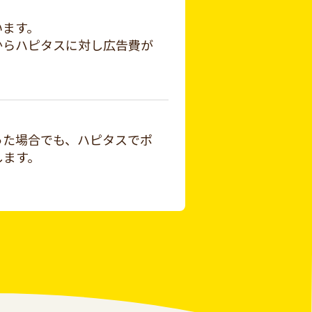
います。
からハピタスに対し広告費が
った場合でも、ハピタスでポ
します。