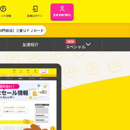
会員登録(無料)
イント交換
会員ログイン
000円相当】三菱ＵＦＪカード
NEW
友達紹介
スペシャル