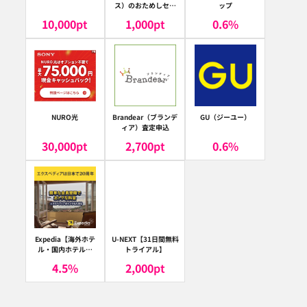
ス）のおためしセッ
ップ
ト
10,000
pt
1,000
pt
0.6
%
NURO光
Brandear（ブランデ
GU（ジーユー）
ィア）査定申込
30,000
pt
2,700
pt
0.6
%
Expedia【海外ホテ
U-NEXT【31日間無料
ル・国内ホテル予
トライアル】
約】（エクスペディ
4.5
%
2,000
pt
ア）