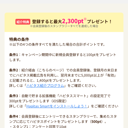
※
2,300
pt
登録すると最大
プレゼント！
紹介特典
※会員登録後のスタンプラリーすべてを達成した場合
特典の条件
※以下の4つの条件すべてを満たした場合の合計ポイントです。
条件1
：キャンペーン期間中に新規会員登録すると100ptをプレゼント
します。
条件2
：紹介経由（こちらのページ）での会員登録後、登録月の末日ま
でにハピタス掲載広告を利用し、翌月末までに5,000pt以上が「有効」
と記載されると、1,400ptをプレゼントします。
詳しくは「
ハピタス紹介プログラム
」をご確認ください。
条件3
：自動で貯まる拡張機能「ハピタススマート」の設定完了で
300ptをプレゼントします（iOS限定）
詳しくは「
Hapitas Smartをインストールしよう！
」をご確認ください
条件4
：会員登録後にエントリーできるスタンプラリーで、集めたスタ
ンプに応じてハピタスポイントをプレゼントします（
500pt
）。
・スタンプ1：アンケート回答で10pt