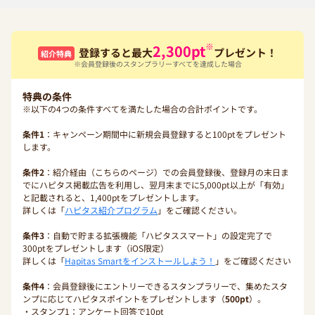
※
2,300
pt
登録すると最大
プレゼント！
紹介特典
※会員登録後のスタンプラリーすべてを達成した場合
特典の条件
※以下の4つの条件すべてを満たした場合の合計ポイントです。
条件1
：キャンペーン期間中に新規会員登録すると100ptをプレゼント
します。
条件2
：紹介経由（こちらのページ）での会員登録後、登録月の末日ま
でにハピタス掲載広告を利用し、翌月末までに5,000pt以上が「有効」
と記載されると、1,400ptをプレゼントします。
詳しくは「
ハピタス紹介プログラム
」をご確認ください。
条件3
：自動で貯まる拡張機能「ハピタススマート」の設定完了で
300ptをプレゼントします（iOS限定）
詳しくは「
Hapitas Smartをインストールしよう！
」をご確認ください
条件4
：会員登録後にエントリーできるスタンプラリーで、集めたスタ
ンプに応じてハピタスポイントをプレゼントします（
500pt
）。
・スタンプ1：アンケート回答で10pt