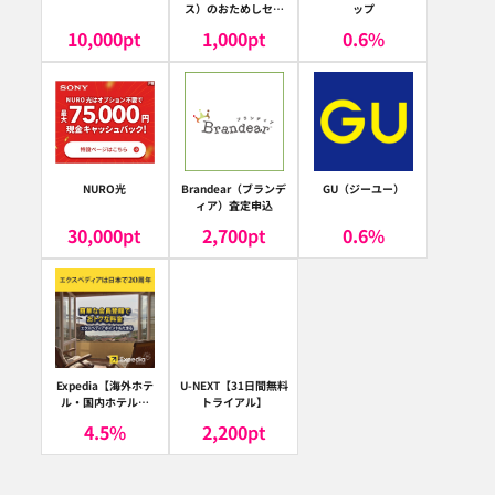
ス）のおためしセッ
ップ
ト
10,000
pt
1,000
pt
0.6
%
NURO光
Brandear（ブランデ
GU（ジーユー）
ィア）査定申込
30,000
pt
2,700
pt
0.6
%
Expedia【海外ホテ
U-NEXT【31日間無料
ル・国内ホテル予
トライアル】
約】（エクスペディ
4.5
%
2,200
pt
ア）