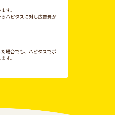
います。
からハピタスに対し広告費が
った場合でも、ハピタスでポ
します。