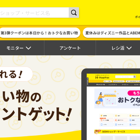
現金やギフト券に交換できるポイントサイト | ハピタス
ポ
第3弾クーポンは本日から！おトクなお買い物
夏休みはディズニー作品とABE
モニター
アンケート
レシ活