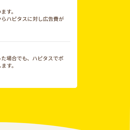
います。
からハピタスに対し広告費が
った場合でも、ハピタスでポ
します。