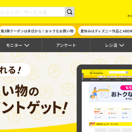
現金やギフト券に交換できるポイントサイト | ハピタス
ポ
第3弾クーポンは本日から！おトクなお買い物
夏休みはディズニー作品とABE
モニター
アンケート
レシ活