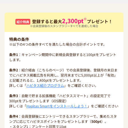
※
2,300
pt
登録すると最大
プレゼント！
紹介特典
※会員登録後のスタンプラリーすべてを達成した場合
特典の条件
※以下の4つの条件すべてを満たした場合の合計ポイントです。
条件1
：キャンペーン期間中に新規会員登録すると100ptをプレゼント
します。
条件2
：紹介経由（こちらのページ）での会員登録後、登録月の末日ま
でにハピタス掲載広告を利用し、翌月末までに5,000pt以上が「有効」
と記載されると、1,400ptをプレゼントします。
詳しくは「
ハピタス紹介プログラム
」をご確認ください。
条件3
：自動で貯まる拡張機能「ハピタススマート」の設定完了で
300ptをプレゼントします（iOS限定）
詳しくは「
Hapitas Smartをインストールしよう！
」をご確認ください
条件4
：会員登録後にエントリーできるスタンプラリーで、集めたスタ
ンプに応じてハピタスポイントをプレゼントします（
500pt
）。
・スタンプ1：アンケート回答で10pt