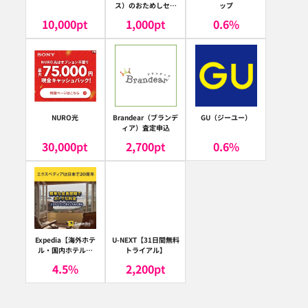
ス）のおためしセッ
ップ
ト
10,000
pt
1,000
pt
0.6
%
NURO光
Brandear（ブランデ
GU（ジーユー）
ィア）査定申込
30,000
pt
2,700
pt
0.6
%
Expedia【海外ホテ
U-NEXT【31日間無料
ル・国内ホテル予
トライアル】
約】（エクスペディ
4.5
%
2,200
pt
ア）