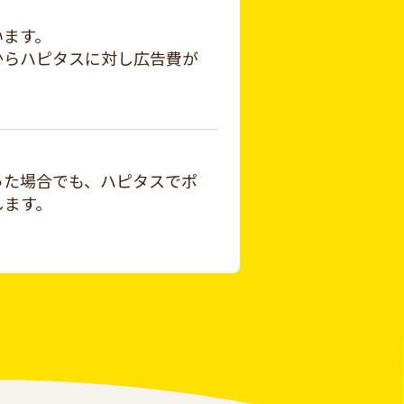
います。
からハピタスに対し広告費が
った場合でも、ハピタスでポ
します。