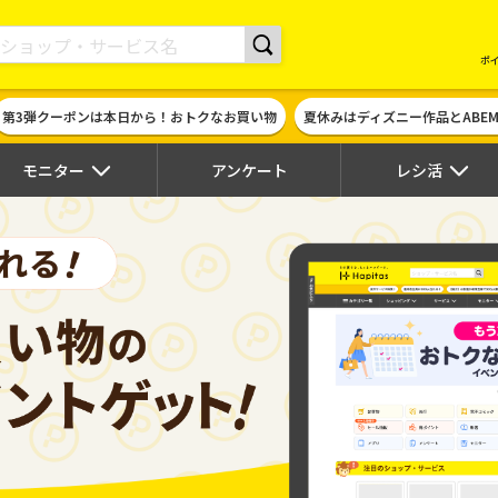
現金やギフト券に交換できるポイントサイト | ハピタス
ポ
第3弾クーポンは本日から！おトクなお買い物
夏休みはディズニー作品とABE
モニター
アンケート
レシ活