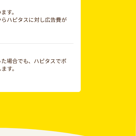
います。
からハピタスに対し広告費が
った場合でも、ハピタスでポ
します。