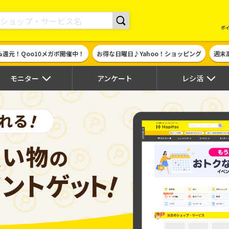
現金やギフト券に交換できるポイントサイト | ハピタス
ポ
%還元！Qoo10メガポ開催中！
お得な日曜日♪Yahoo！ショッピング
週末
モニター
アンケート
レシ活