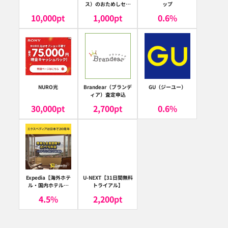
ス）のおためしセッ
ップ
ト
10,000
pt
1,000
pt
0.6
%
NURO光
Brandear（ブランデ
GU（ジーユー）
ィア）査定申込
30,000
pt
2,700
pt
0.6
%
Expedia【海外ホテ
U-NEXT【31日間無料
ル・国内ホテル予
トライアル】
約】（エクスペディ
4.5
%
2,200
pt
ア）