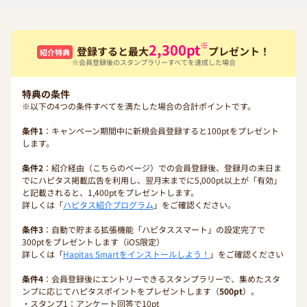
※
2,300
pt
登録すると最大
プレゼント！
紹介特典
※会員登録後のスタンプラリーすべてを達成した場合
特典の条件
※以下の4つの条件すべてを満たした場合の合計ポイントです。
条件1
：キャンペーン期間中に新規会員登録すると100ptをプレゼント
します。
条件2
：紹介経由（こちらのページ）での会員登録後、登録月の末日ま
でにハピタス掲載広告を利用し、翌月末までに5,000pt以上が「有効」
と記載されると、1,400ptをプレゼントします。
詳しくは「
ハピタス紹介プログラム
」をご確認ください。
条件3
：自動で貯まる拡張機能「ハピタススマート」の設定完了で
300ptをプレゼントします（iOS限定）
詳しくは「
Hapitas Smartをインストールしよう！
」をご確認ください
条件4
：会員登録後にエントリーできるスタンプラリーで、集めたスタ
ンプに応じてハピタスポイントをプレゼントします（
500pt
）。
・スタンプ1：アンケート回答で10pt