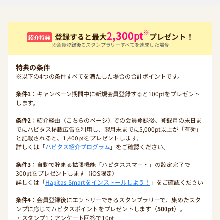
※
2,300
pt
登録すると最大
プレゼント！
紹介特典
※会員登録後のスタンプラリーすべてを達成した場合
特典の条件
※以下の4つの条件すべてを満たした場合の合計ポイントです。
条件1
：キャンペーン期間中に新規会員登録すると100ptをプレゼント
します。
条件2
：紹介経由（こちらのページ）での会員登録後、登録月の末日ま
でにハピタス掲載広告を利用し、翌月末までに5,000pt以上が「有効」
と記載されると、1,400ptをプレゼントします。
詳しくは「
ハピタス紹介プログラム
」をご確認ください。
条件3
：自動で貯まる拡張機能「ハピタススマート」の設定完了で
300ptをプレゼントします（iOS限定）
詳しくは「
Hapitas Smartをインストールしよう！
」をご確認ください
条件4
：会員登録後にエントリーできるスタンプラリーで、集めたスタ
ンプに応じてハピタスポイントをプレゼントします（
500pt
）。
・スタンプ1：アンケート回答で10pt