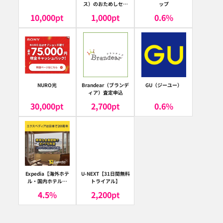
ス）のおためしセッ
ップ
ト
10,000
pt
1,000
pt
0.6
%
NURO光
Brandear（ブランデ
GU（ジーユー）
ィア）査定申込
30,000
pt
2,700
pt
0.6
%
Expedia【海外ホテ
U-NEXT【31日間無料
ル・国内ホテル予
トライアル】
約】（エクスペディ
4.5
%
2,200
pt
ア）