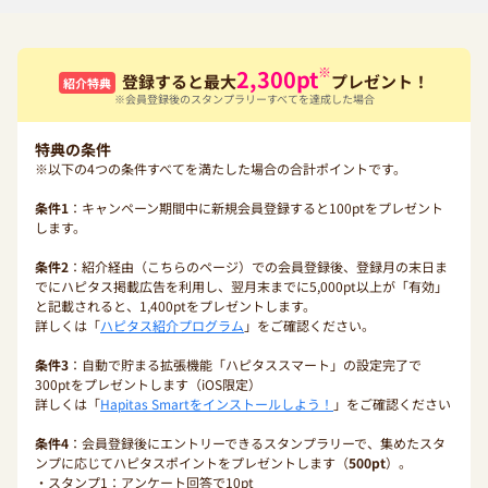
※
2,300
pt
登録すると最大
プレゼント！
紹介特典
※会員登録後のスタンプラリーすべてを達成した場合
特典の条件
※以下の4つの条件すべてを満たした場合の合計ポイントです。
条件1
：キャンペーン期間中に新規会員登録すると100ptをプレゼント
します。
条件2
：紹介経由（こちらのページ）での会員登録後、登録月の末日ま
でにハピタス掲載広告を利用し、翌月末までに5,000pt以上が「有効」
と記載されると、1,400ptをプレゼントします。
詳しくは「
ハピタス紹介プログラム
」をご確認ください。
条件3
：自動で貯まる拡張機能「ハピタススマート」の設定完了で
300ptをプレゼントします（iOS限定）
詳しくは「
Hapitas Smartをインストールしよう！
」をご確認ください
条件4
：会員登録後にエントリーできるスタンプラリーで、集めたスタ
ンプに応じてハピタスポイントをプレゼントします（
500pt
）。
・スタンプ1：アンケート回答で10pt