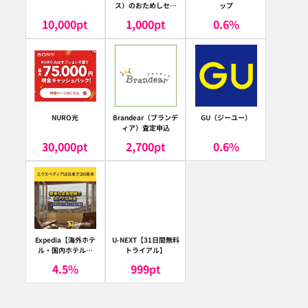
ス）のおためしセッ
ップ
ト
10,000
pt
1,000
pt
0.6
%
NURO光
Brandear（ブランデ
GU（ジーユー）
ィア）査定申込
30,000
pt
2,700
pt
0.6
%
Expedia【海外ホテ
U-NEXT【31日間無料
ル・国内ホテル予
トライアル】
約】（エクスペディ
4.5
%
999
pt
ア）