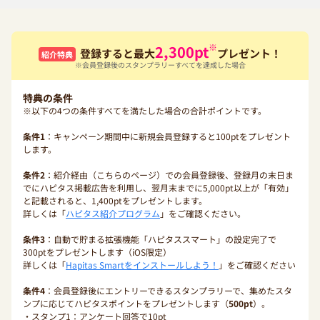
※
2,300
pt
登録すると最大
プレゼント！
紹介特典
※会員登録後のスタンプラリーすべてを達成した場合
特典の条件
※以下の4つの条件すべてを満たした場合の合計ポイントです。
条件1
：キャンペーン期間中に新規会員登録すると100ptをプレゼント
します。
条件2
：紹介経由（こちらのページ）での会員登録後、登録月の末日ま
でにハピタス掲載広告を利用し、翌月末までに5,000pt以上が「有効」
と記載されると、1,400ptをプレゼントします。
詳しくは「
ハピタス紹介プログラム
」をご確認ください。
条件3
：自動で貯まる拡張機能「ハピタススマート」の設定完了で
300ptをプレゼントします（iOS限定）
詳しくは「
Hapitas Smartをインストールしよう！
」をご確認ください
条件4
：会員登録後にエントリーできるスタンプラリーで、集めたスタ
ンプに応じてハピタスポイントをプレゼントします（
500pt
）。
・スタンプ1：アンケート回答で10pt