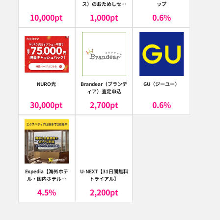
ス）のおためしセッ
ップ
ト
10,000
pt
1,000
pt
0.6
%
NURO光
Brandear（ブランデ
GU（ジーユー）
ィア）査定申込
30,000
pt
2,700
pt
0.6
%
Expedia【海外ホテ
U-NEXT【31日間無料
ル・国内ホテル予
トライアル】
約】（エクスペディ
4.5
%
2,200
pt
ア）