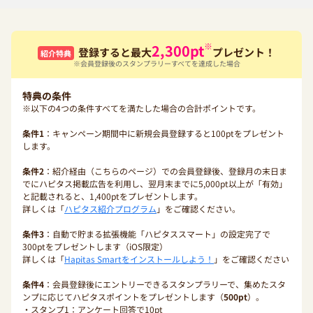
※
2,300
pt
登録すると最大
プレゼント！
紹介特典
※会員登録後のスタンプラリーすべてを達成した場合
特典の条件
※以下の4つの条件すべてを満たした場合の合計ポイントです。
条件1
：キャンペーン期間中に新規会員登録すると100ptをプレゼント
します。
条件2
：紹介経由（こちらのページ）での会員登録後、登録月の末日ま
でにハピタス掲載広告を利用し、翌月末までに5,000pt以上が「有効」
と記載されると、1,400ptをプレゼントします。
詳しくは「
ハピタス紹介プログラム
」をご確認ください。
条件3
：自動で貯まる拡張機能「ハピタススマート」の設定完了で
300ptをプレゼントします（iOS限定）
詳しくは「
Hapitas Smartをインストールしよう！
」をご確認ください
条件4
：会員登録後にエントリーできるスタンプラリーで、集めたスタ
ンプに応じてハピタスポイントをプレゼントします（
500pt
）。
・スタンプ1：アンケート回答で10pt