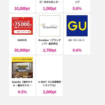
ス）のおためしセッ
ップ
ト
10,000
pt
1,000
pt
0.6
%
NURO光
Brandear（ブランデ
GU（ジーユー）
ィア）査定申込
30,000
pt
2,700
pt
0.6
%
Expedia【海外ホテ
U-NEXT【31日間無料
ル・国内ホテル予
トライアル】
約】（エクスペディ
4.5
%
2,000
pt
ア）