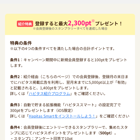
※
2,300
pt
登録すると最大
プレゼント！
紹介特典
※会員登録後のスタンプラリーすべてを達成した場合
特典の条件
※以下の4つの条件すべてを満たした場合の合計ポイントです。
条件1
：キャンペーン期間中に新規会員登録すると100ptをプレゼント
します。
条件2
：紹介経由（こちらのページ）での会員登録後、登録月の末日ま
でにハピタス掲載広告を利用し、翌月末までに5,000pt以上が「有効」
と記載されると、1,400ptをプレゼントします。
詳しくは「
ハピタス紹介プログラム
」をご確認ください。
条件3
：自動で貯まる拡張機能「ハピタススマート」の設定完了で
300ptをプレゼントします（iOS限定）
詳しくは「
Hapitas Smartをインストールしよう！
」をご確認ください
条件4
：会員登録後にエントリーできるスタンプラリーで、集めたスタ
ンプに応じてハピタスポイントをプレゼントします（
500pt
）。
・スタンプ1：アンケート回答で10pt