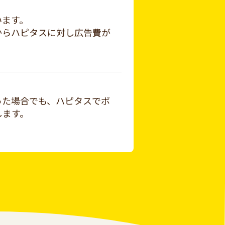
います。
からハピタスに対し広告費が
った場合でも、ハピタスでポ
します。