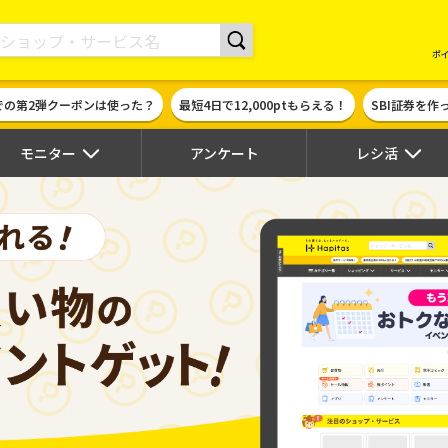
現金やギフト券に交換できるポイントサイト | ハピタス
ポ
での第2弾クーポンは使った？
最短4日で12,000ptもらえる！
SBI証券を
モニター
アンケート
レシ活