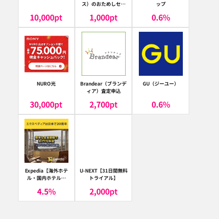
ス）のおためしセッ
ップ
ト
10,000
pt
1,000
pt
0.6
%
NURO光
Brandear（ブランデ
GU（ジーユー）
ィア）査定申込
30,000
pt
2,700
pt
0.6
%
Expedia【海外ホテ
U-NEXT【31日間無料
ル・国内ホテル予
トライアル】
約】（エクスペディ
4.5
%
2,000
pt
ア）