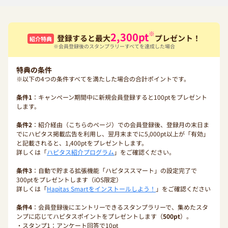
※
2,300
pt
登録すると最大
プレゼント！
紹介特典
※会員登録後のスタンプラリーすべてを達成した場合
特典の条件
※以下の4つの条件すべてを満たした場合の合計ポイントです。
条件1
：キャンペーン期間中に新規会員登録すると100ptをプレゼント
します。
条件2
：紹介経由（こちらのページ）での会員登録後、登録月の末日ま
でにハピタス掲載広告を利用し、翌月末までに5,000pt以上が「有効」
と記載されると、1,400ptをプレゼントします。
詳しくは「
ハピタス紹介プログラム
」をご確認ください。
条件3
：自動で貯まる拡張機能「ハピタススマート」の設定完了で
300ptをプレゼントします（iOS限定）
詳しくは「
Hapitas Smartをインストールしよう！
」をご確認ください
条件4
：会員登録後にエントリーできるスタンプラリーで、集めたスタ
ンプに応じてハピタスポイントをプレゼントします（
500pt
）。
・スタンプ1：アンケート回答で10pt