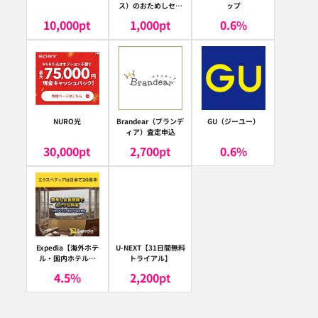
ス）のおためしセッ
ップ
ト
10,000
pt
1,000
pt
0.6
%
NURO光
Brandear（ブランデ
GU（ジーユー）
ィア）査定申込
30,000
pt
2,700
pt
0.6
%
Expedia【海外ホテ
U-NEXT【31日間無料
ル・国内ホテル予
トライアル】
約】（エクスペディ
4.5
%
2,200
pt
ア）