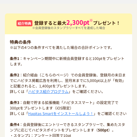
※
2,300
pt
登録すると最大
プレゼント！
紹介特典
※会員登録後のスタンプラリーすべてを達成した場合
特典の条件
※以下の4つの条件すべてを満たした場合の合計ポイントです。
条件1
：キャンペーン期間中に新規会員登録すると100ptをプレゼント
します。
条件2
：紹介経由（こちらのページ）での会員登録後、登録月の末日ま
でにハピタス掲載広告を利用し、翌月末までに5,000pt以上が「有効」
と記載されると、1,400ptをプレゼントします。
詳しくは「
ハピタス紹介プログラム
」をご確認ください。
条件3
：自動で貯まる拡張機能「ハピタススマート」の設定完了で
300ptをプレゼントします（iOS限定）
詳しくは「
Hapitas Smartをインストールしよう！
」をご確認ください
条件4
：会員登録後にエントリーできるスタンプラリーで、集めたスタ
ンプに応じてハピタスポイントをプレゼントします（
500pt
）。
・スタンプ1：アンケート回答で10pt