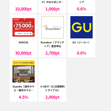
ス）のおためしセッ
ップ
ト
10,000
pt
1,000
pt
0.6
%
NURO光
Brandear（ブランデ
GU（ジーユー）
ィア）査定申込
30,000
pt
2,700
pt
0.6
%
Expedia【海外ホテ
U-NEXT【31日間無料
ル・国内ホテル予
トライアル】
約】（エクスペディ
4.5
%
2,000
pt
ア）