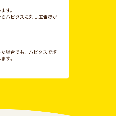
います。
からハピタスに対し広告費が
った場合でも、ハピタスでポ
します。