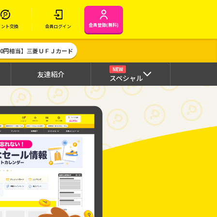
会員登録(無料)
イント交換
会員ログイン
000円相当】三菱ＵＦＪカード
NEW
友達紹介
スペシャル