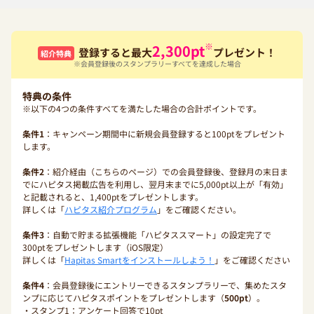
※
2,300
pt
登録すると最大
プレゼント！
紹介特典
※会員登録後のスタンプラリーすべてを達成した場合
特典の条件
※以下の4つの条件すべてを満たした場合の合計ポイントです。
条件1
：キャンペーン期間中に新規会員登録すると100ptをプレゼント
します。
条件2
：紹介経由（こちらのページ）での会員登録後、登録月の末日ま
でにハピタス掲載広告を利用し、翌月末までに5,000pt以上が「有効」
と記載されると、1,400ptをプレゼントします。
詳しくは「
ハピタス紹介プログラム
」をご確認ください。
条件3
：自動で貯まる拡張機能「ハピタススマート」の設定完了で
300ptをプレゼントします（iOS限定）
詳しくは「
Hapitas Smartをインストールしよう！
」をご確認ください
条件4
：会員登録後にエントリーできるスタンプラリーで、集めたスタ
ンプに応じてハピタスポイントをプレゼントします（
500pt
）。
・スタンプ1：アンケート回答で10pt