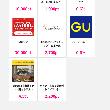
ス）のおためしセッ
ップ
ト
10,000
pt
1,000
pt
0.6
%
NURO光
Brandear（ブランデ
GU（ジーユー）
ィア）査定申込
30,000
pt
2,700
pt
0.6
%
Expedia【海外ホテ
U-NEXT【31日間無料
ル・国内ホテル予
トライアル】
約】（エクスペディ
4.5
%
2,200
pt
ア）