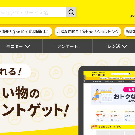
現金やギフト券に交換できるポイントサイト | ハピタス
ポ
%還元！Qoo10メガポ開催中！
お得な日曜日♪Yahoo！ショッピング
週末
モニター
アンケート
レシ活