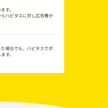
います。
からハピタスに対し広告費が
った場合でも、ハピタスでポ
します。