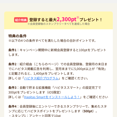
※
2,300
pt
登録すると最大
プレゼント！
紹介特典
※会員登録後のスタンプラリーすべてを達成した場合
特典の条件
※以下の4つの条件すべてを満たした場合の合計ポイントです。
条件1
：キャンペーン期間中に新規会員登録すると100ptをプレゼント
します。
条件2
：紹介経由（こちらのページ）での会員登録後、登録月の末日ま
でにハピタス掲載広告を利用し、翌月末までに5,000pt以上が「有効」
と記載されると、1,400ptをプレゼントします。
詳しくは「
ハピタス紹介プログラム
」をご確認ください。
条件3
：自動で貯まる拡張機能「ハピタススマート」の設定完了で
300ptをプレゼントします（iOS限定）
詳しくは「
Hapitas Smartをインストールしよう！
」をご確認ください
条件4
：会員登録後にエントリーできるスタンプラリーで、集めたスタ
ンプに応じてハピタスポイントをプレゼントします（
500pt
）。
・スタンプ1：アンケート回答で10pt