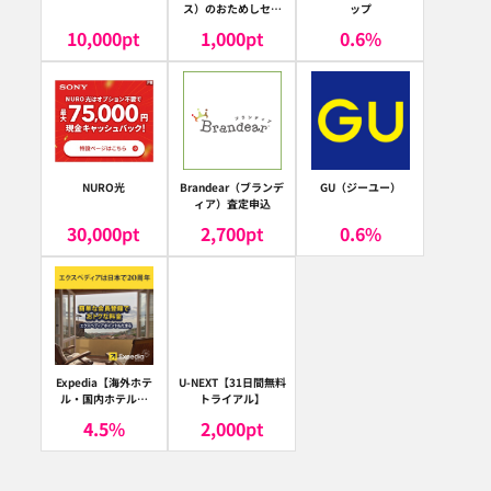
ス）のおためしセッ
ップ
ト
10,000
pt
1,000
pt
0.6
%
NURO光
Brandear（ブランデ
GU（ジーユー）
ィア）査定申込
30,000
pt
2,700
pt
0.6
%
Expedia【海外ホテ
U-NEXT【31日間無料
ル・国内ホテル予
トライアル】
約】（エクスペディ
4.5
%
2,000
pt
ア）