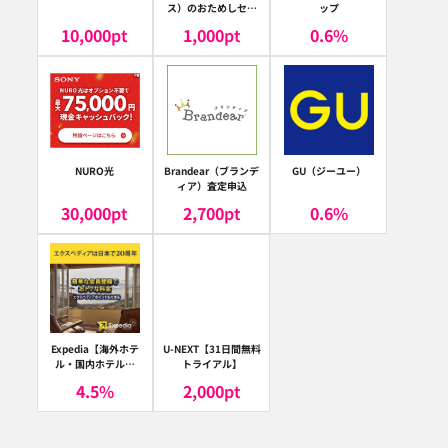
ス）のおためしセッ
ップ
ト
10,000
pt
1,000
pt
0.6
%
NURO光
Brandear（ブランデ
GU（ジーユー）
ィア）査定申込
30,000
pt
2,700
pt
0.6
%
Expedia【海外ホテ
U-NEXT【31日間無料
ル・国内ホテル予
トライアル】
約】（エクスペディ
4.5
%
2,000
pt
ア）