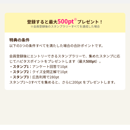
※
500
pt
登録すると最大
プレゼント！
※会員登録後のスタンプラリーすべてを達成した場合
特典の条件
以下の3つの条件すべてを満たした場合の合計ポイントです。
会員登録後にエントリーできるスタンプラリーで、集めたスタンプに応
じてハピタスポイントをプレゼントします（最大
500
pt
）。
・スタンプ1：
アンケート回答で
10
pt
・スタンプ2：
クイズ全問正解で
10
pt
・スタンプ3：
広告利用で
280
pt
スタンプ1〜3すべてを集めると、さらに
200
pt をプレゼントします。