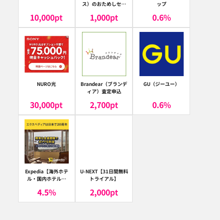
ス）のおためしセッ
ップ
ト
10,000
pt
1,000
pt
0.6
%
NURO光
Brandear（ブランデ
GU（ジーユー）
ィア）査定申込
30,000
pt
2,700
pt
0.6
%
Expedia【海外ホテ
U-NEXT【31日間無料
ル・国内ホテル予
トライアル】
約】（エクスペディ
4.5
%
2,000
pt
ア）