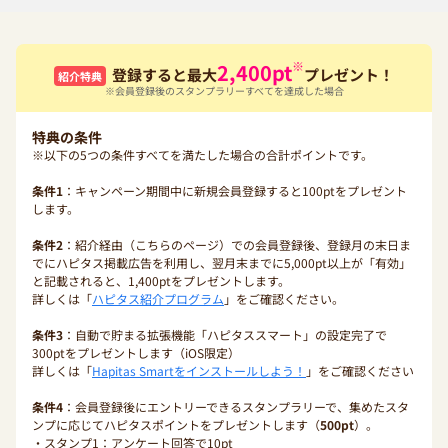
※
2,400
pt
登録すると最大
プレゼント！
紹介特典
※会員登録後のスタンプラリーすべてを達成した場合
特典の条件
※以下の5つの条件すべてを満たした場合の合計ポイントです。
条件1
：キャンペーン期間中に新規会員登録すると100ptをプレゼント
します。
条件2
：紹介経由（こちらのページ）での会員登録後、登録月の末日ま
でにハピタス掲載広告を利用し、翌月末までに5,000pt以上が「有効」
と記載されると、1,400ptをプレゼントします。
詳しくは「
ハピタス紹介プログラム
」をご確認ください。
条件3
：自動で貯まる拡張機能「ハピタススマート」の設定完了で
300ptをプレゼントします（iOS限定）
詳しくは「
Hapitas Smartをインストールしよう！
」をご確認ください
条件4
：会員登録後にエントリーできるスタンプラリーで、集めたスタ
ンプに応じてハピタスポイントをプレゼントします（
500pt
）。
・スタンプ1：アンケート回答で10pt