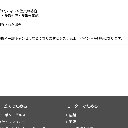
0円になった注文の場合
金・受取拒否・受取未確認
判断された場合
交換や一部キャンセルなどになりますとシステム上、ポイントが無効となります。
ービスでためる
モニターでためる
クーポン・グルメ
店舗
旅行・レンタカー
通販