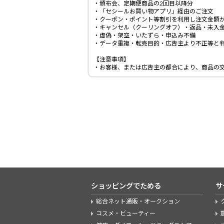
・頒布会、定期便商品の2回目以降分
・「セシールお買い物アプリ」経由のご注文
・クーポン・ポイント等割引を利用し注文金額が
・キャンセル（クーリングオフ）・返品・未入
・虚偽・架空・いたずら・申込み不備
・データ重複・転売目的・広告主より不正等と
【注意事項】
・お客様、または広告主の都合により、商品の
ショッピングでためる
サ
総合ネット通販・オークション
コスメ・ビューティー