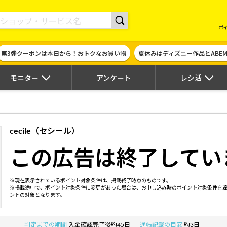
現金やギフト券に交換できるポイントサイト | ハピタス
ポ
第3弾クーポンは本日から！おトクなお買い物
夏休みはディズニー作品とABE
モニター
アンケート
レシ活
cecile（セシール）
この広告は終了してい
※現在表示されているポイント対象条件は、掲載終了時点のものです。
※掲載途中で、ポイント対象条件に変更があった場合は、お申し込み時のポイント対象条件を
ントの対象となります。
判定までの期間
入金確認完了後約45日
通帳記載の目安
約3日