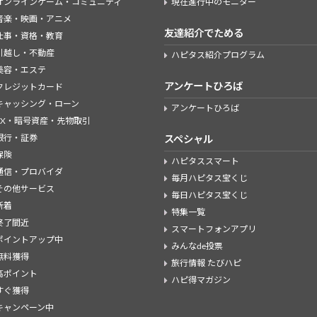
オンラインゲーム・コミュニティ
現在進行中のモニター
音楽・映画・アニメ
友達紹介でためる
仕事・資格・教育
引越し・不動産
ハピタス紹介プログラム
美容・エステ
アンケートひろば
クレジットカード
キャッシング・ローン
アンケートひろば
FX・暗号資産・先物取引
銀行・証券
スペシャル
保険
ハピタススマート
通信・プロバイダ
毎月ハピタス宝くじ
その他サービス
毎日ハピタス宝くじ
新着
特集一覧
終了間近
スマートフォンアプリ
ポイントアップ中
みんなde投票
無料獲得
旅行情報 たびハピ
高ポイント
ハピ得マガジン
すぐ獲得
キャンペーン中