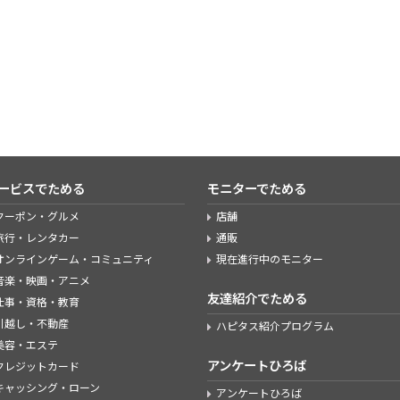
ービスでためる
モニターでためる
クーポン・グルメ
店舗
旅行・レンタカー
通販
オンラインゲーム・コミュニティ
現在進行中のモニター
音楽・映画・アニメ
友達紹介でためる
仕事・資格・教育
引越し・不動産
ハピタス紹介プログラム
美容・エステ
アンケートひろば
クレジットカード
キャッシング・ローン
アンケートひろば