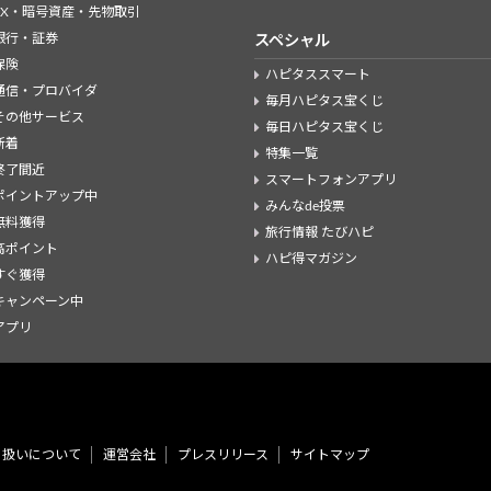
FX・暗号資産・先物取引
銀行・証券
スペシャル
保険
ハピタススマート
通信・プロバイダ
毎月ハピタス宝くじ
その他サービス
毎日ハピタス宝くじ
新着
特集一覧
終了間近
スマートフォンアプリ
ポイントアップ中
みんなde投票
無料獲得
旅行情報 たびハピ
高ポイント
ハピ得マガジン
すぐ獲得
キャンペーン中
アプリ
り扱いについて
運営会社
プレスリリース
サイトマップ