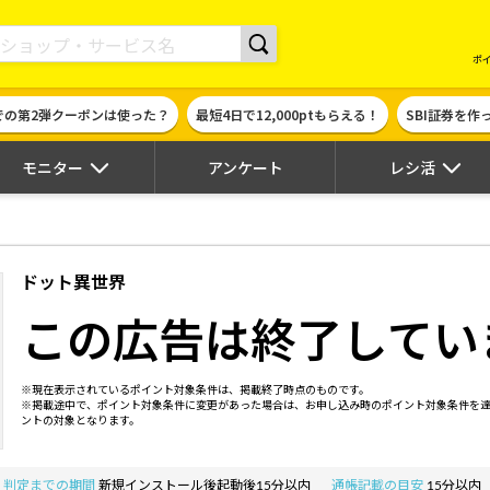
現金やギフト券に交換できるポイントサイト | ハピタス
ポ
での第2弾クーポンは使った？
最短4日で12,000ptもらえる！
SBI証券を
モニター
アンケート
レシ活
ドット異世界
この広告は終了してい
※現在表示されているポイント対象条件は、掲載終了時点のものです。
※掲載途中で、ポイント対象条件に変更があった場合は、お申し込み時のポイント対象条件を
ントの対象となります。
判定までの期間
新規インストール後起動後15分以内
通帳記載の目安
15分以内