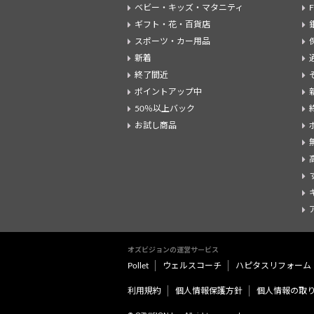
ベビー・キッズ・マタニティ
ギフト・花・百貨店
スポーツ・カー用品
新着
終了間近
ポイントアップ中
50％以上バック
お試し商品
オズビジョンの運営サービス
Pollet
ウェルスコーチ
ハピタスリフォーム
利用規約
個人情報保護方針
個人情報の取