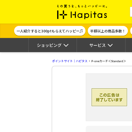
ポイント貯めて
一人紹介すると300ptもらえてハッピー♫
半額以上の商品多数！
ショッピング
サービス
ポイントサイト｜ハピタス
P-oneカード＜Standard＞