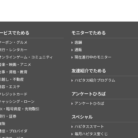
ービスでためる
モニターでためる
クーポン・グルメ
店舗
旅行・レンタカー
通販
オンラインゲーム・コミュニティ
現在進行中のモニター
音楽・映画・アニメ
友達紹介でためる
仕事・資格・教育
引越し・不動産
ハピタス紹介プログラム
美容・エステ
アンケートひろば
クレジットカード
キャッシング・ローン
アンケートひろば
FX・暗号資産・先物取引
銀行・証券
スペシャル
保険
ハピタススマート
通信・プロバイダ
毎月ハピタス宝くじ