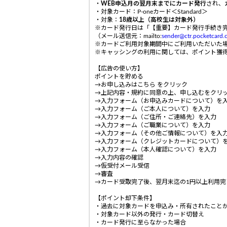
・
WEB申込月の翌月末までにカード発行
され、
・対象カード：P-oneカード＜Standard＞
・対象：
18歳以上（高校生は対象外）
※カード発行日は「【重要】カード発行手続き
（メール送信元：mailto:
sender@ctr.pocketcard.c
※カードご利用対象期間中にご利用いただいた
※キャッシングの利用に関しては、ポイント獲
【広告の使い方】
ポイントを貯める
→お申し込みはこちら をクリック
→上記内容・規約に同意の上、申し込むをクリ
→入力フォーム（お申込みカードについて）を
→入力フォーム（ご本人について）を入力
→入力フォーム（ご住所・ご連絡先）を入力
→入力フォーム（ご職業について）を入力
→入力フォーム（その他ご情報について）を入
→入力フォーム（クレジットカードについて）
→入力フォーム（本人確認について）を入力
→入力内容の確認
→仮受付メール受信
→審査
→カード受取完了後、翌月末迄の1円以上利用完
【ポイント却下条件】
・過去に対象カードを申込み・所有されたこと
・対象カード以外の発行・カード切替え
・カード発行に至らなかった場合