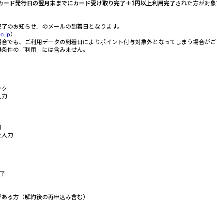
カード発行日の翌月末までにカード受け取り完了＋1円以上利用完了
された方が対象
完了のお知らせ」のメールの到着日となります。
o.jp
）
場合でも、ご利用データの到着日によりポイント付与対象外となってしまう場合がご
得条件の「利用」には含みません。
ック
入力
力
を入力
了
がある方（解約後の再申込み含む）