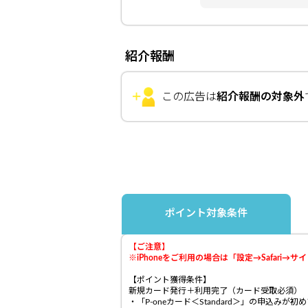
紹介報酬
この広告は
紹介報酬の対象外
ポイント対象条件
【ご注意】
※iPhoneをご利用の場合は「設定→Safar
【ポイント獲得条件】
新規カード発行＋利用完了（カード受取必須）
・「P-oneカード＜Standard＞」の申込み