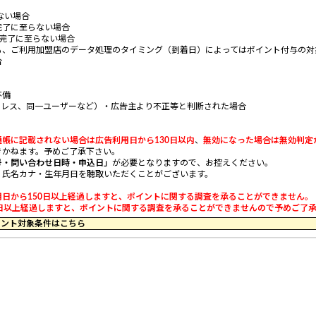
ない場合
完了に至らない場合
完了に至らない場合
、ご利用加盟店のデータ処理のタイミング（到着日）によってはポイント付与の対
合
不備
ドレス、同一ユーザーなど）・広告主より不正等と判断された場合
通帳に記載されない場合は広告利用日から130日以内
、
無効になった場合は無効判定
かねます。予めご了承下さい。
号・問い合わせ日時・申込日」
が必要となりますので、お控えください。
・氏名カナ・生年月日を聴取いただくことがございます。
日から150日以上経過しますと、ポイントに関する調査を承ることができません。
以上経過しますと、ポイントに関する調査を承ることができませんので予めご了承くだ
59 のポイント対象条件はこちら