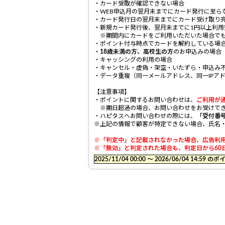
・カード受取が確認できない場合
・WEB申込月の翌月末までにカード発行に至ら
・カード発行日の翌月末までにカード受け取り
・新規カード発行後、翌月末までに1円以上利用
※期間内にカードをご利用いただいた場合でも
・ポイント付与時点でカードを解約している場
・
18歳未満の方、高校生の方
のお申込みの場合
・キャッシングの利用の場合
・キャンセル・虚偽・架空・いたずら・申込み
・データ重複（同一メールアドレス、同一IPア
【注意事項】
・ポイントに関するお問い合わせは、
ご利用が
※期日超過の場合、お問い合わせをお受けでき
・ハピタスへお問い合わせの際には、
「受付番
※上記の情報で顧客が特定できない場合、氏名
※「判定中」と記載されなかった場合、広告利用
※「無効」と判定された場合も、判定日から60日
2025/11/04 00:00 〜 2026/06/04 14: