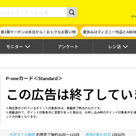
現金やギフト券に交換できるポイントサイト | ハピタス
ポ
第3弾クーポンは本日から！おトクなお買い物
夏休みはディズニー作品とABE
モニター
アンケート
レシ活
P-oneカード＜Standard＞
この広告は終了してい
※現在表示されているポイント対象条件は、掲載終了時点のものです。
※掲載途中で、ポイント対象条件に変更があった場合は、お申し込み時のポイント対象条件を
ントの対象となります。
判定までの期間
利用完了後約30日～120日
通帳記載の目安
1日以内