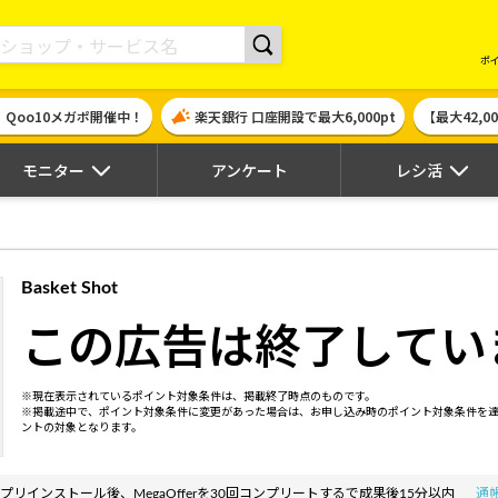
現金やギフト券に交換できるポイントサイト | ハピタス
ポ
！Qoo10メガポ開催中！
楽天銀行 口座開設で最大6,000pt
【最大42,
モニター
アンケート
レシ活
Basket Shot
この広告は終了してい
※現在表示されているポイント対象条件は、掲載終了時点のものです。
※掲載途中で、ポイント対象条件に変更があった場合は、お申し込み時のポイント対象条件を
ントの対象となります。
プリインストール後、MegaOfferを30回コンプリートするで成果後15分以内
通