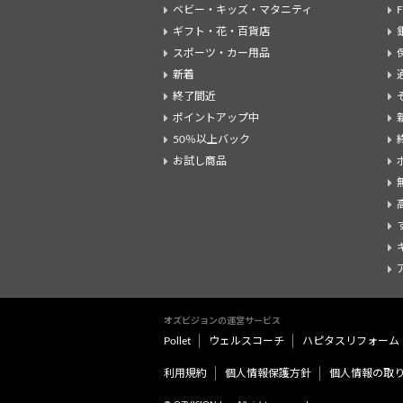
ベビー・キッズ・マタニティ
ギフト・花・百貨店
スポーツ・カー用品
新着
終了間近
ポイントアップ中
50％以上バック
お試し商品
オズビジョンの運営サービス
Pollet
ウェルスコーチ
ハピタスリフォーム
利用規約
個人情報保護方針
個人情報の取