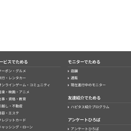
ービスでためる
モニターでためる
クーポン・グルメ
店舗
旅行・レンタカー
通販
オンラインゲーム・コミュニティ
現在進行中のモニター
音楽・映画・アニメ
友達紹介でためる
仕事・資格・教育
引越し・不動産
ハピタス紹介プログラム
美容・エステ
アンケートひろば
クレジットカード
キャッシング・ローン
アンケートひろば