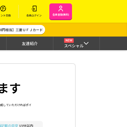
会員登録(無料)
イント交換
会員ログイン
000円相当】三菱ＵＦＪカード
NEW
友達紹介
スペシャル
ます
達成していただければポイ
帳記載の目安
15分以内