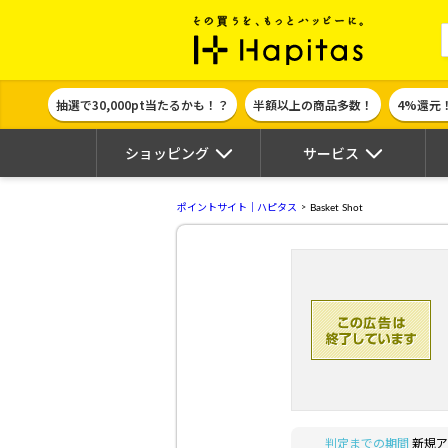
ポイント貯めて
抽選で30,000pt当たるかも！？
半額以上の商品多数！
4%還元
ショッピング
サービス
ポイントサイト｜ハピタス
Basket Shot
判定までの期間
新規ア