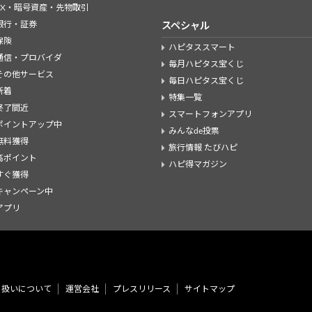
FX・暗号資産・先物取引
銀行・証券
スペシャル
保険
ハピタススマート
通信・プロバイダ
毎月ハピタス宝くじ
その他サービス
毎日ハピタス宝くじ
新着
特集一覧
終了間近
スマートフォンアプリ
ポイントアップ中
みんなde投票
無料獲得
旅行情報 たびハピ
高ポイント
ハピ得マガジン
すぐ獲得
キャンペーン中
アプリ
り扱いについて
運営会社
プレスリリース
サイトマップ