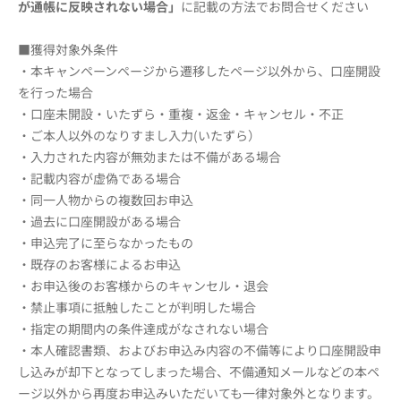
が通帳に反映されない場合」
に記載の方法でお問合せください
■獲得対象外条件
・本キャンペーンページから遷移したページ以外から、口座開設
を行った場合
・口座未開設・いたずら・重複・返金・キャンセル・不正
・ご本人以外のなりすまし入力(いたずら）
・入力された内容が無効または不備がある場合
・記載内容が虚偽である場合
・同一人物からの複数回お申込
・過去に口座開設がある場合
・申込完了に至らなかったもの
・既存のお客様によるお申込
・お申込後のお客様からのキャンセル・退会
・禁止事項に抵触したことが判明した場合
・指定の期間内の条件達成がなされない場合
・本人確認書類、およびお申込み内容の不備等により口座開設申
し込みが却下となってしまった場合、不備通知メールなどの本ペ
ージ以外から再度お申込みいただいても一律対象外となります。