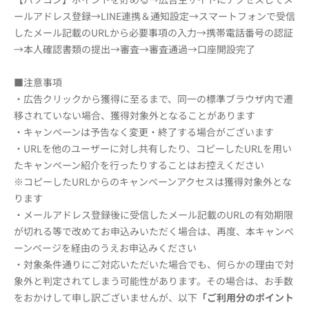
ールアドレス登録→LINE連携＆通知設定→スマートフォンで受信
したメール記載のURLから必要事項の入力→携帯電話番号の認証
→本人確認書類の提出→審査→審査通過→口座開設完了
■注意事項
・広告クリックから獲得に至るまで、同一の標準ブラウザ内で遷
移されていない場合、獲得対象外となることがあります
・キャンペーンは予告なく変更・終了する場合がございます
・URLを他のユーザーに対し共有したり、コピーしたURLを用い
たキャンペーン紹介を行ったりすることはお控えください
※コピーしたURLからのキャンペーンアクセスは獲得対象外とな
ります
・メールアドレス登録後に受信したメール記載のURLの有効期限
が切れる等で改めてお申込みいただく場合は、再度、本キャンペ
ーンページを経由のうえお申込みください
・対象条件通りにご対応いただいた場合でも、何らかの理由で対
象外と判定されてしまう可能性があります。その場合は、お手数
をおかけして申し訳ございませんが、以下
「ご利用分のポイント