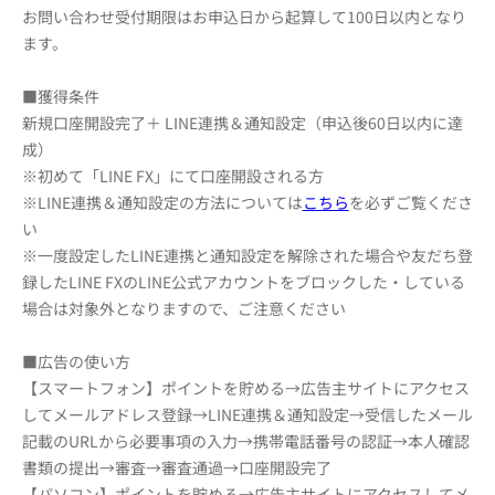
お問い合わせ受付期限はお申込日から起算して100日以内となり
ます。
■獲得条件
新規口座開設完了＋ LINE連携＆通知設定（申込後60日以内に達
成）
※初めて「LINE FX」にて口座開設される方
※LINE連携＆通知設定の方法については
こちら
を必ずご覧くださ
い
※一度設定したLINE連携と通知設定を解除された場合や友だち登
録したLINE FXのLINE公式アカウントをブロックした・している
場合は対象外となりますので、ご注意ください
■広告の使い方
【スマートフォン】ポイントを貯める→広告主サイトにアクセス
してメールアドレス登録→LINE連携＆通知設定→受信したメール
記載のURLから必要事項の入力→携帯電話番号の認証→本人確認
書類の提出→審査→審査通過→口座開設完了
【パソコン】ポイントを貯める→広告主サイトにアクセスしてメ