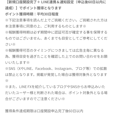
【新規口座開設完了＋ LINE連携＆通知設定（申込後60日以内に
達成）】でポイント獲得となります
ポイント
獲得時期：平均30日程度
※下記注意事項を読んだ上でご挑戦ください。ご挑戦された方は
本注意事項に同意の上、ご利用するものとします※
※報酬獲得時期は必ず期間中に認証可否が確定する事を保障する
ものではございません、あくまでも目安としてご参考にしてくだ
さい※
※報酬獲得可否のタイミングにつきましては広告主毎に異なる
為、獲得目安を過ぎたことを確認した上でのお問い合わせをお願
いいたします※
※SNS（XやLINE、Facebook、Instagram、ブログ等）での拡散
は禁止となります。掲載が発覚した場合は獲得対象外となります
※
※また、LINE FXを紹介しているブログやSNSからお申込みいた
だいたユーザー様と判断された場合は、ポイント対象外となる場
合がございますのでご注意ください※
獲得条件達成期限は口座開設申込完了後60日以内